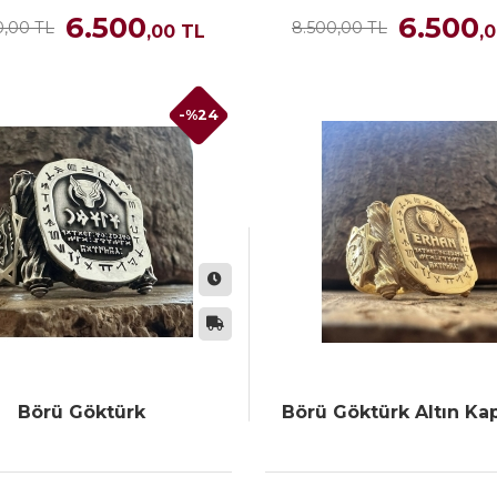
6.500
6.500
0,00 TL
8.500,00 TL
,00
TL
,
-%24
Börü Göktürk
Börü Göktürk Altın Ka