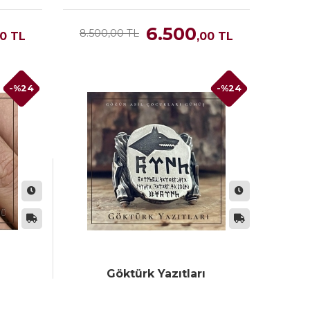
6.500
8.500,00 TL
00
TL
,00
TL
-%24
-%24
Göktürk Yazıtları