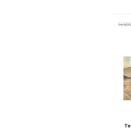
14.50
Te