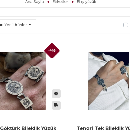
Ana Sayfa
Etiketler
El işi yüzük
a:
Yeni Ürünler
-%9
Göktürk Bileklik Yüzük
Tengri Tek Bileklik 