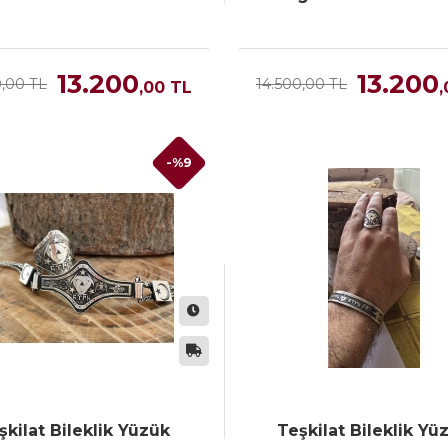
13.200
13.200
0,00 TL
14.500,00 TL
,00
TL
,
-%9
şkilat Bileklik Yüzük
Teşkilat Bileklik Yü