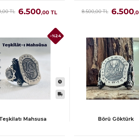
6.500
6.500
0,00 TL
8.500,00 TL
,00
TL
,
-%24
Teşkilatı Mahsusa
Börü Göktürk