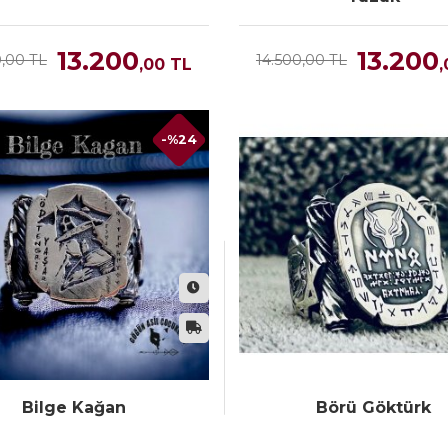
13.200
13.200
0,00 TL
14.500,00 TL
,00
TL
,
-%24
Bilge Kağan
Börü Göktürk