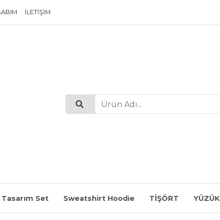
SABIM
İLETIŞIM
 Tasarım Set
Sweatshirt Hoodie
TİŞÖRT
YÜZÜK