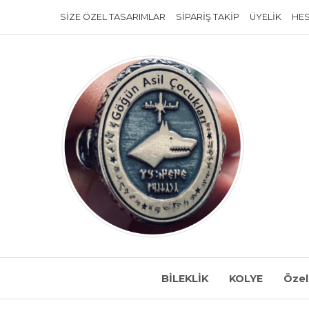
SIZE ÖZEL TASARIMLAR
SIPARIŞ TAKIP
ÜYELIK
HE
BİLEKLİK
KOLYE
Özel