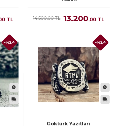
13.200
14.500,00 TL
00
TL
,00
TL
-%24
-%24
Göktürk Yazıtları