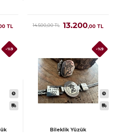
13.200
14.500,00 TL
00
TL
,00
TL
-%9
-%9
zük
Bileklik Yüzük