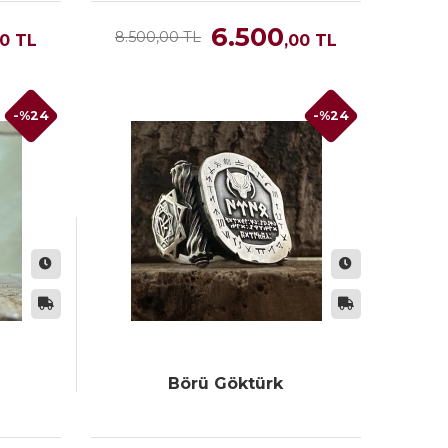
6.500
8.500,00 TL
00
TL
,00
TL
-%24
-%24
Börü Göktürk