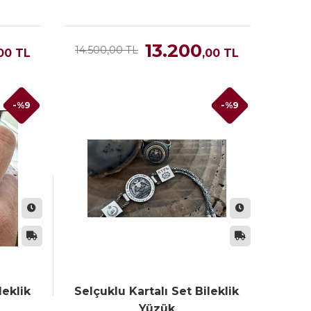
13.200
14.500,00 TL
00
TL
,00
TL
-%9
-%9
leklik
Selçuklu Kartalı Set Bileklik
Yüzük