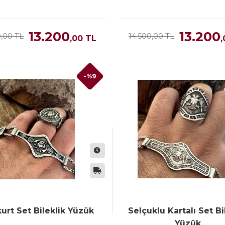
13.200
13.200
0,00 TL
14.500,00 TL
,00
TL
,
-%9
kurt Set Bileklik Yüzük
Selçuklu Kartalı Set Bi
Yüzük