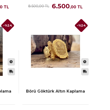
6.500
8.500,00 TL
00
TL
,00
TL
-%24
-%24
plama
Börü Göktürk Altın Kaplama