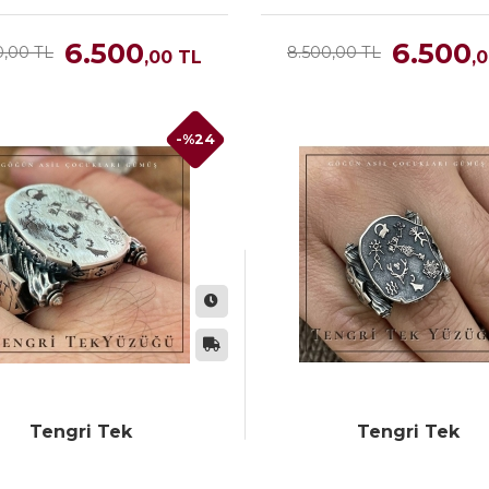
6.500
6.500
0,00 TL
8.500,00 TL
,00
TL
,
-%24
Tengri Tek
Tengri Tek