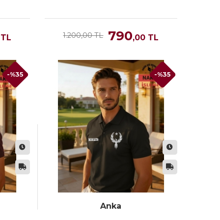
790
1.200,00 TL
TL
,00
TL
-%35
-%35
Anka