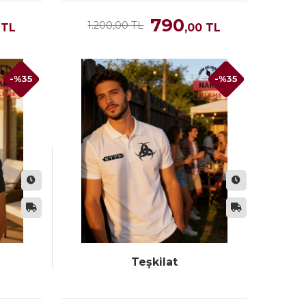
790
1.200,00 TL
TL
,00
TL
-%35
-%35
Teşkilat