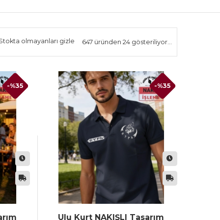
Stokta olmayanları gizle
647 üründen 24 gösteriliyor...
-%35
-%35
arım
Ulu Kurt NAKIŞLI Tasarım