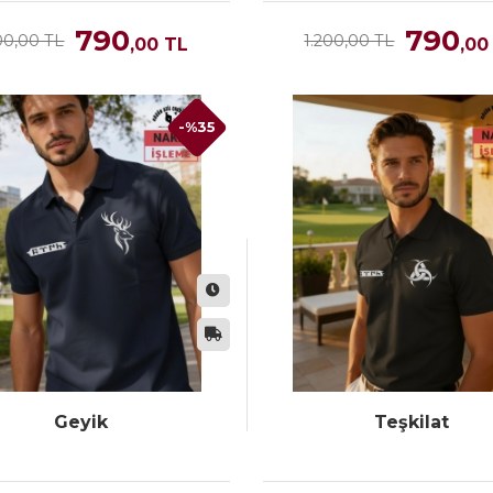
790
790
00,00 TL
1.200,00 TL
,00
TL
,00
-%35
Geyik
Teşkilat