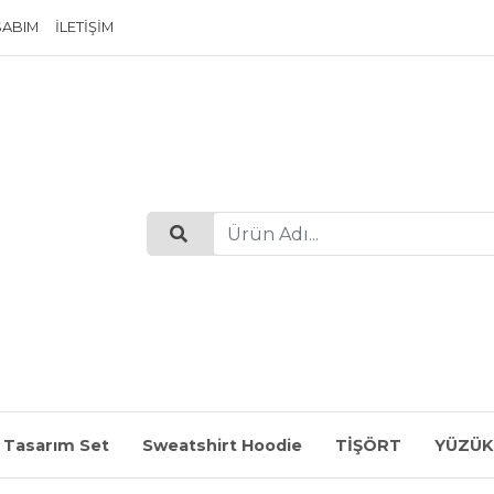
SABIM
İLETIŞIM
 Tasarım Set
Sweatshirt Hoodie
TİŞÖRT
YÜZÜK