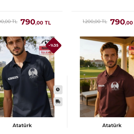
790
790
00,00 TL
1.200,00 TL
,00
TL
,00
-%35
Atatürk
Atatürk