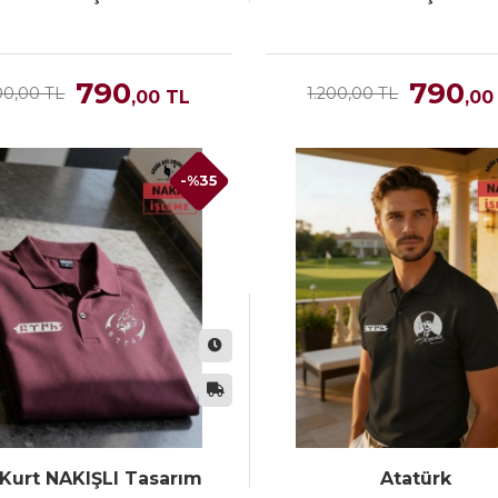
790
790
00,00 TL
1.200,00 TL
,00
TL
,00
-%35
 Kurt NAKIŞLI Tasarım
Atatürk