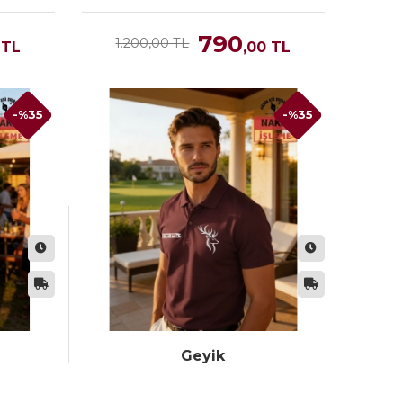
790
1.200,00 TL
TL
,00
TL
-%35
-%35
Geyik