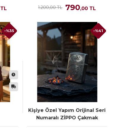
790
1.200,00 TL
TL
,00
TL
-%35
-%41
Kişiye Özel Yapım Orijinal Seri
Numaralı ZİPPO Çakmak