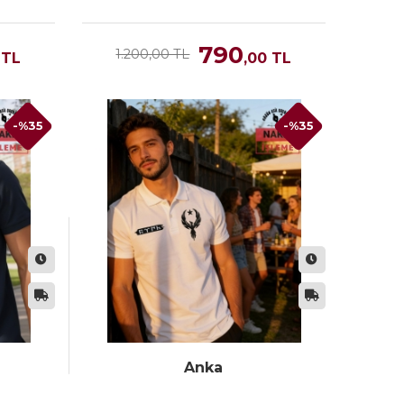
790
1.200,00 TL
TL
,00
TL
-%35
-%35
Anka