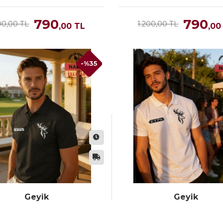
790
790
00,00 TL
1.200,00 TL
,00
TL
,00
-%35
Geyik
Geyik