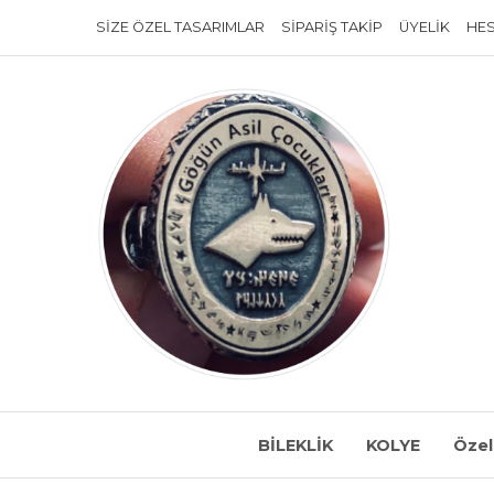
SIZE ÖZEL TASARIMLAR
SIPARIŞ TAKIP
ÜYELIK
HE
BİLEKLİK
KOLYE
Özel