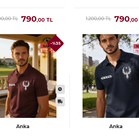
790
790
00,00 TL
1.200,00 TL
,00
TL
,00
-%35
Anka
Anka