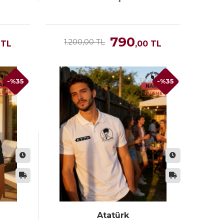
790
1.200,00 TL
TL
,00
TL
-%35
-%35
Atatürk