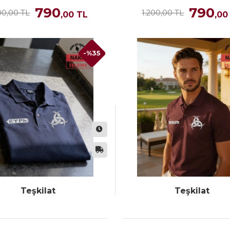
790
790
00,00 TL
1.200,00 TL
,00
TL
,00
-%35
Teşkilat
Teşkilat