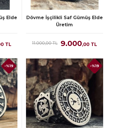
üş Elde
Dövme İşçilikli Saf Gümüş Elde
Üretim
9.000
11.000,00 TL
00
TL
,00
TL
-%19
-%19