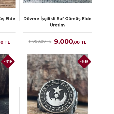
üş Elde
Dövme İşçilikli Saf Gümüş Elde
Üretim
9.000
11.000,00 TL
00
TL
,00
TL
-%19
-%19