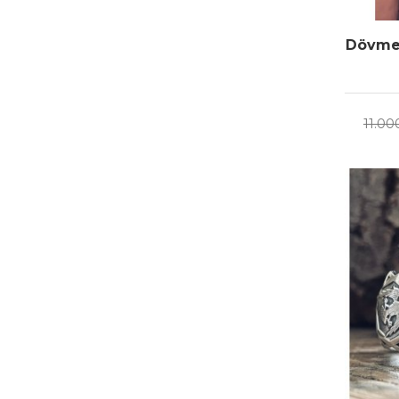
Dövme 
11.00