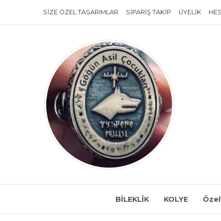
SIZE ÖZEL TASARIMLAR
SIPARIŞ TAKIP
ÜYELIK
HE
BİLEKLİK
KOLYE
Özel