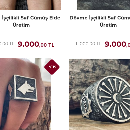
İşçilikli Saf Gümüş Elde
Dövme İşçilikli Saf Güm
Üretim
Üretim
9.000
9.000
0,00 TL
11.000,00 TL
,00
TL
,
-%19