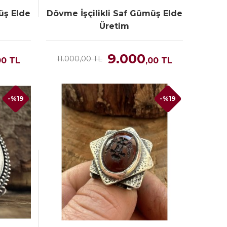
üş Elde
Dövme İşçilikli Saf Gümüş Elde
Üretim
9.000
11.000,00 TL
00
TL
,00
TL
-%19
-%19