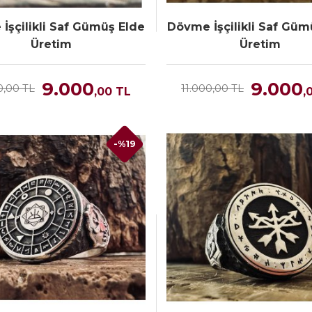
İşçilikli Saf Gümüş Elde
Dövme İşçilikli Saf Güm
Üretim
Üretim
9.000
9.000
0,00 TL
11.000,00 TL
,00
TL
,
-%19