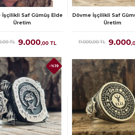
İşçilikli Saf Gümüş Elde
Dövme İşçilikli Saf Güm
Üretim
Üretim
9.000
9.000
0,00 TL
11.000,00 TL
,00
TL
,
-%19