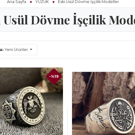
Ana Sayfa
YÜZÜK
Eski Usül Dövme İşçilik Modeller
 Usül Dövme İşçilik Mod
a:
Yeni Ürünler
-%19