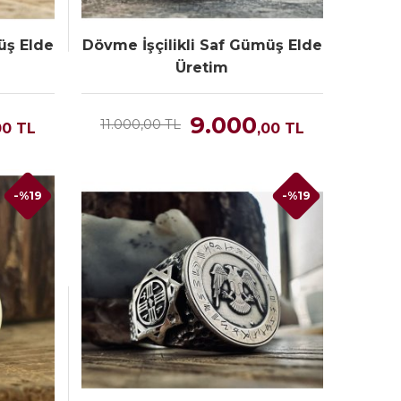
üş Elde
Dövme İşçilikli Saf Gümüş Elde
Üretim
9.000
11.000,00 TL
00
TL
,00
TL
-%19
-%19