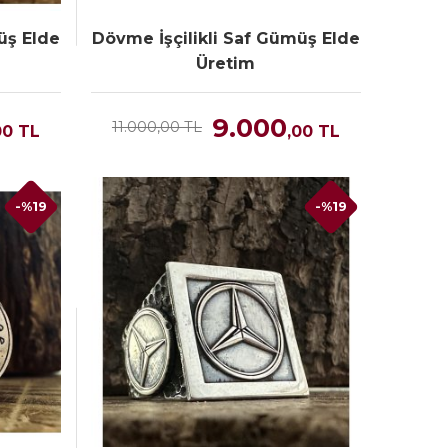
üş Elde
Dövme İşçilikli Saf Gümüş Elde
Üretim
9.000
11.000,00 TL
00
TL
,00
TL
-%19
-%19