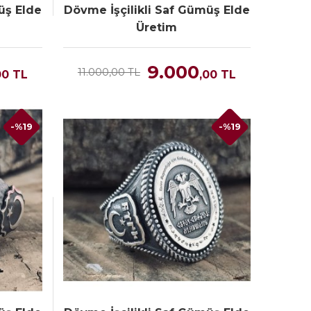
üş Elde
Dövme İşçilikli Saf Gümüş Elde
Üretim
9.000
11.000,00 TL
00
TL
,00
TL
-%19
-%19