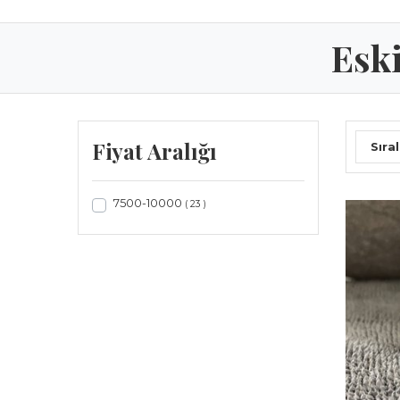
Eski
Fiyat Aralığı
Sıral
7500-10000
( 23 )