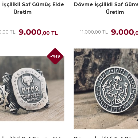
İşçilikli Saf Gümüş Elde
Dövme İşçilikli Saf Güm
Üretim
Üretim
9.000
9.000
0,00 TL
11.000,00 TL
,00
TL
,
-%19