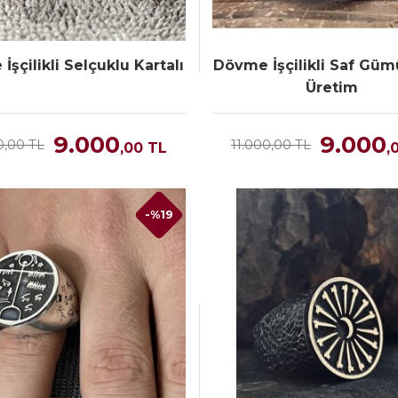
şçilikli Selçuklu Kartalı
Dövme İşçilikli Saf Güm
Üretim
9.000
9.000
0,00 TL
11.000,00 TL
,00
TL
,
-%19