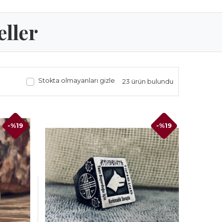
eller
Stokta olmayanları gizle
23 ürün bulundu
-%19
-%19