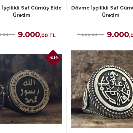
İşçilikli Saf Gümüş Elde
Dövme İşçilikli Saf Güm
Üretim
Üretim
9.000
9.000
0,00 TL
11.000,00 TL
,00
TL
,
-%19