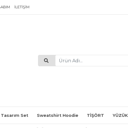
SABIM
İLETIŞIM
 Tasarım Set
Sweatshirt Hoodie
TİŞÖRT
YÜZÜK