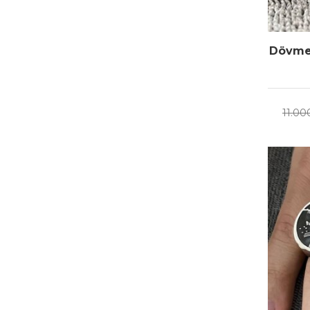
Dövme İ
11.00