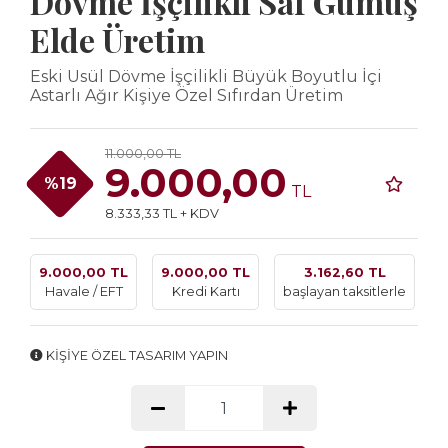
Dövme İşçilikli Saf Gümüş
Elde Üretim
Eski Usül Dövme İşçilikli Büyük Boyutlu İçi
Astarlı Ağır Kişiye Özel Sıfırdan Üretim
11.000,00 TL
9.000,00
%19
TL
8.333,33 TL + KDV
9.000,00 TL
9.000,00 TL
3.162,60 TL
Havale / EFT
Kredi Kartı
başlayan taksitlerle
KİŞİYE ÖZEL TASARIM YAPIN