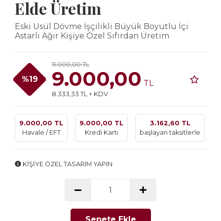
Elde Üretim
Eski Usül Dövme İşçilikli Büyük Boyutlu İçi
Astarlı Ağır Kişiye Özel Sıfırdan Üretim
11.000,00 TL
9.000,00
%19
TL
8.333,33 TL + KDV
9.000,00 TL
9.000,00 TL
3.162,60 TL
Havale / EFT
Kredi Kartı
başlayan taksitlerle
KİŞİYE ÖZEL TASARIM YAPIN
Sepete Ekle