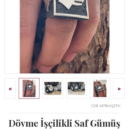
«
»
C28-1478HQ2TH
Dövme İşçilikli Saf Gümüş