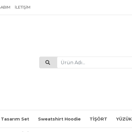
SABIM
İLETIŞIM
 Tasarım Set
Sweatshirt Hoodie
TİŞÖRT
YÜZÜK