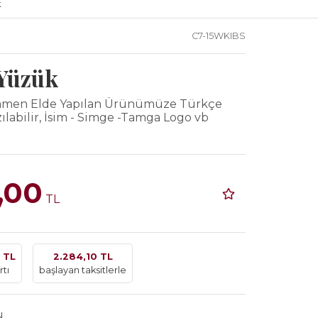
k
C7-15WKIBS
Yüzük
mamen Elde Yapılan Ürünümüze Türkçe
ılabilir, İsim - Simge -Tamga Logo vb
,00
TL
 TL
2.284,10 TL
rtı
başlayan taksitlerle
N