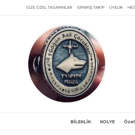
SIZE ÖZEL TASARIMLAR
SIPARIŞ TAKIP
ÜYELIK
HE
BİLEKLİK
KOLYE
Özel