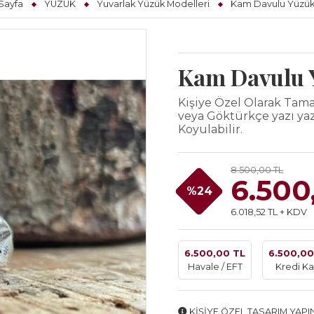
Sayfa
YÜZÜK
Yuvarlak Yüzük Modelleri
Kam Davulu Yüzü
Kam Davulu 
Kişiye Özel Olarak Ta
veya Göktürkçe yazı yaz
Koyulabilir.
8.500,00 TL
6.500
%24
6.018,52 TL + KDV
6.500,00 TL
6.500,00
Havale / EFT
Kredi Ka
KİŞİYE ÖZEL TASARIM YAPI