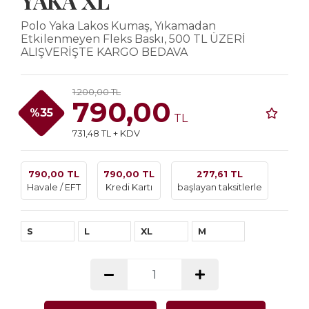
YAKA XL
Polo Yaka Lakos Kumaş, Yıkamadan
Etkilenmeyen Fleks Baskı, 500 TL ÜZERİ
ALIŞVERİŞTE KARGO BEDAVA
1.200,00 TL
790,00
%35
TL
731,48 TL + KDV
790,00 TL
790,00 TL
277,61 TL
Havale / EFT
Kredi Kartı
başlayan taksitlerle
S
L
XL
M