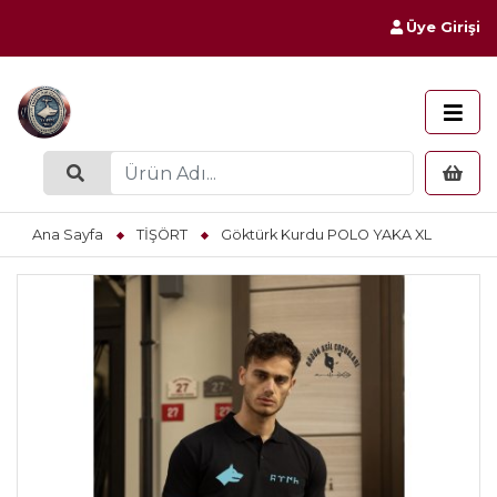
Üye Girişi
Ana Sayfa
TİŞÖRT
Göktürk Kurdu POLO YAKA XL