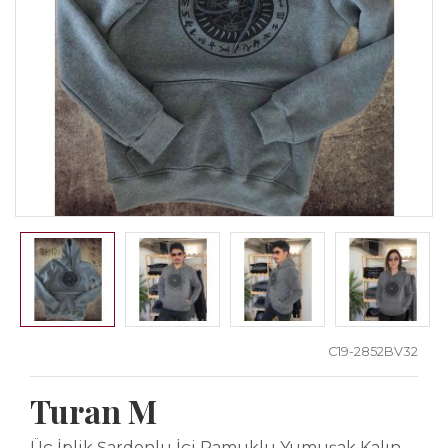
C19-2852BV32
Turan M
Üç İplik Şardonlu İçi Pamuklu Yumuşak Kalın