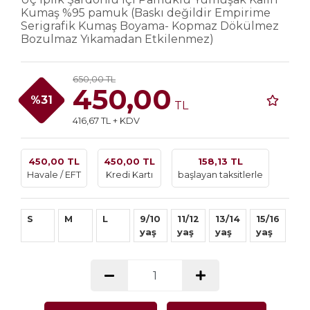
Kumaş %95 pamuk (Baskı değildir Empirime
Serigrafik Kumaş Boyama- Kopmaz Dökülmez
Bozulmaz Yıkamadan Etkilenmez)
650,00 TL
450,00
%31
TL
416,67 TL + KDV
450,00 TL
450,00 TL
158,13 TL
Havale / EFT
Kredi Kartı
başlayan taksitlerle
S
M
L
9/10
11/12
13/14
15/16
yaş
yaş
yaş
yaş